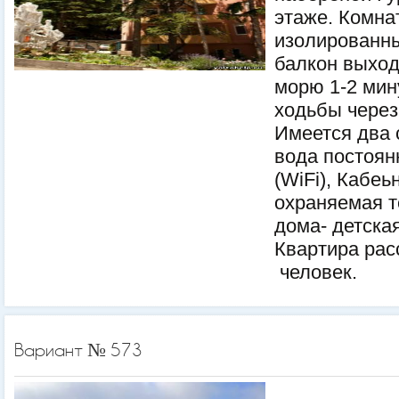
этаже. Комна
изолированн
балкон выход
морю 1-2 мин
ходьбы через
Имеется два 
вода постоян
(WiFi), Кабеь
охраняемая т
дома- детска
Квартира рас
человек.
Вариант № 573