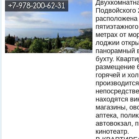
Двухкомнатна
+7-978-200-62-31
Подвойского 
расположена 
пятиэтажного
метрах от мор
лоджии откр
панорамный 
бухту. Кварти
размещение 6
горячей и хо
производится
непосредстве
находятся ви
магазины, ов
аптека, полик
автовокзал, п
кинотеатр.