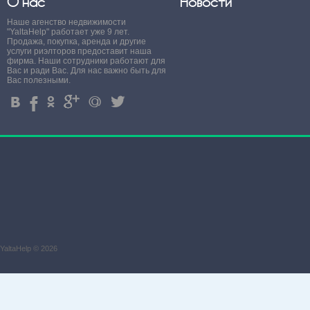
О нас
Новости
Наше агенство недвижимости
"YaltaHelp" работает уже 9 лет.
Продажа, покупка, аренда и другие
услуги риэлторов предоставит наша
фирма. Наши сотрудники работают для
Вас и ради Вас. Для нас важно быть для
Вас полезными.
4
%
.
'
+
3
YaltaHelp © 2026