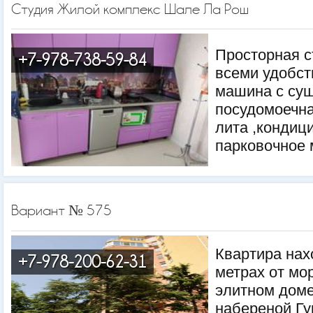
Студия Жилой комплекс Шале Ла Рош
Просторная с
+7-978-738-59-84
всеми удобст
машина с суш
посудомоечн
лита ,кондиц
парковочное 
Вариант № 575
Квартира нах
+7-978-200-62-31
метрах от мо
элитном доме
набереной Гу