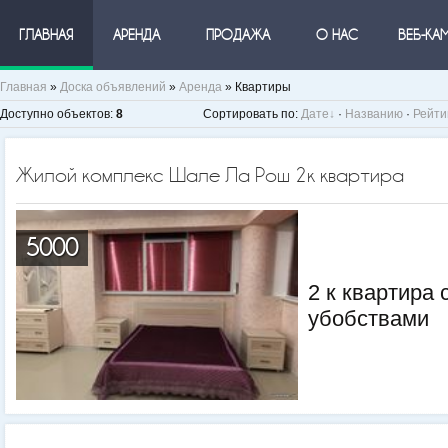
ГЛАВНАЯ
АРЕНДА
ПРОДАЖА
О НАС
ВЕБ-КА
Главная
»
Доска объявлений
»
Аренда
» Квартиры
Доступно объектов
:
8
Сортировать по
:
Дате
·
Названию
·
Рейти
Жилой комплекс Шале Ла Рош 2к квартира
5000
2 к квартира 
убобствами