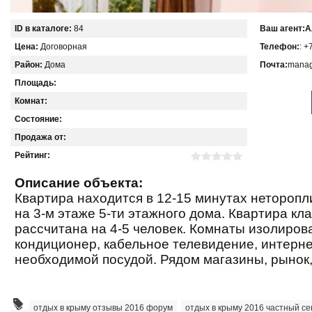
ID в каталоге:
84
Ваш агент:
А
Цена:
Договорная
Телефон:
: +
Район:
Дома
Почта:
manag
Площадь:
Комнат:
Состояние:
Продажа от:
Рейтинг:
Описание объекта:
Квартира находится в 12-15 минутах неторопл
на 3-м этаже 5-ти этажного дома. Квартира кл
рассчитана на 4-5 человек. Комнаты изолиров
кондиционер, кабельное телевидение, интернет
необходимой посудой. Рядом магазины, рынок,
отдых в крыму отзывы 2016 форум
,
отдых в крыму 2016 частный се