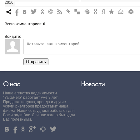
2016
7
%
4
3
.
+
0
*
#
"
&
6
Q
P
R
Всего комментариев
:
0
Войдите:
Отправить
О нас
Новости
Наше агенство недвижимости
"YaltaHelp" работает уже 9 лет.
Продажа, покупка, аренда и другие
услуги риэлторов предоставит наша
фирма. Наши сотрудники работают для
Вас и ради Вас. Для нас важно быть для
Вас полезными.
4
%
.
'
+
3