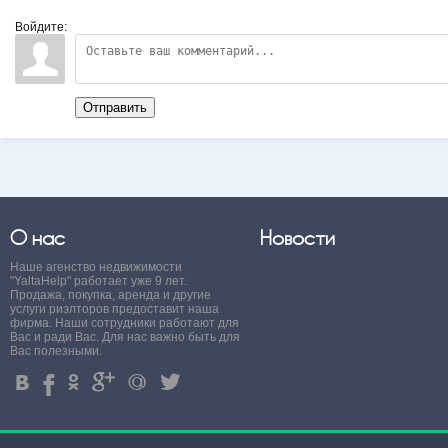
Войдите:
Отправить
О нас
Новости
Наше агенство недвижимости
"YaltaHelp" работает уже 9 лет.
Продажа, покупка, аренда и другие
услуги риэлторов предоставит наша
фирма. Наши сотрудники работают для
Вас и ради Вас. Для нас важно быть для
Вас полезными.
4
%
.
'
+
3