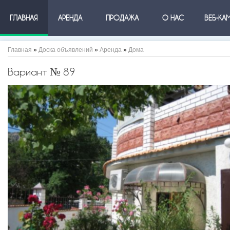
ГЛАВНАЯ
АРЕНДА
ПРОДАЖА
О НАС
ВЕБ-КА
Главная
»
Доска объявлений
»
Аренда
»
Дома
Вариант № 89