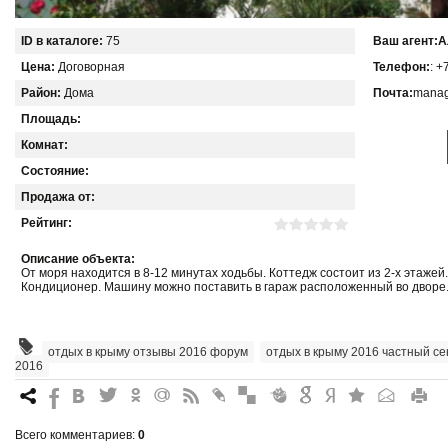
ID в каталоге:
75
Ваш агент:
А
Цена:
Договорная
Телефон:
: +
Район:
Дома
Почта:
manag
Площадь:
Комнат:
Состояние:
Продажа от:
Рейтинг:
Описание объекта:
От моря находится в 8-12 минутах ходьбы. Коттедж состоит из 2-х этажей.
Кондиционер. Машину можно поставить в гараж расположенный во дворе
отдых в крыму отзывы 2016 форум
,
отдых в крыму 2016 частный се
2016
7
%
4
3
.
+
0
*
#
"
&
6
Q
P
R
Всего комментариев
:
0