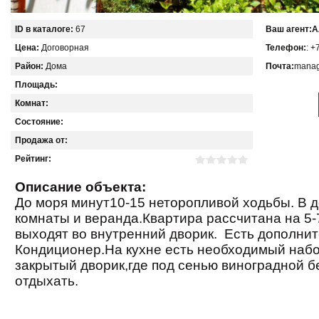
ID в каталоге:
67
Ваш агент:
А
Цена:
Договорная
Телефон:
: +
Район:
Дома
Почта:
manag
Площадь:
Комнат:
Состояние:
Продажа от:
Рейтинг:
Описание объекта:
До моря минут10-15 неторопливой ходьбы. В 
комнаты и веранда.Квартира рассчитана на 5-
выходят во внутренний дворик.
Есть дополнит
Кондиционер.На кухне есть необходимый набо
закрытый дворик,где под сенью виноградной 
отдыхать.