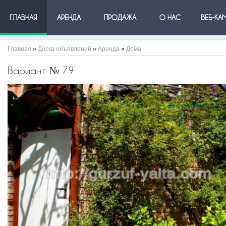
ГЛАВНАЯ
АРЕНДА
ПРОДАЖА
О НАС
ВЕБ-КА
Главная
»
Доска объявлений
»
Аренда
»
Дома
Вариант № 79