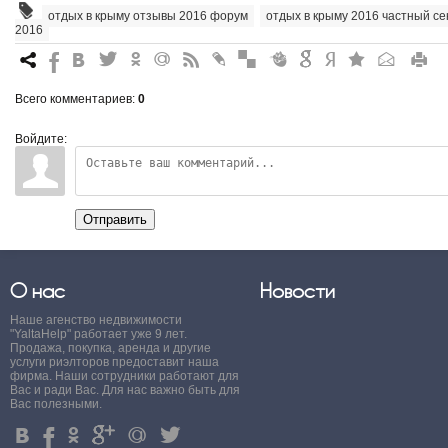
отдых в крыму отзывы 2016 форум
,
отдых в крыму 2016 частный се
2016
7
%
4
3
.
+
0
*
#
"
&
6
Q
P
R
Всего комментариев
:
0
Войдите:
Отправить
О нас
Новости
Наше агенство недвижимости
"YaltaHelp" работает уже 9 лет.
Продажа, покупка, аренда и другие
услуги риэлторов предоставит наша
фирма. Наши сотрудники работают для
Вас и ради Вас. Для нас важно быть для
Вас полезными.
4
%
.
'
+
3