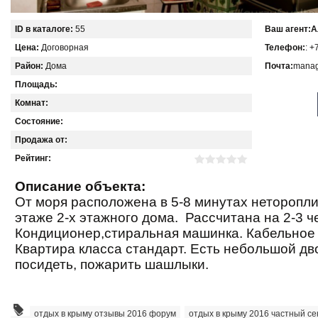
ID в каталоге:
55
Ваш агент:
А
Цена:
Договорная
Телефон:
: +
Район:
Дома
Почта:
manag
Площадь:
Комнат:
Состояние:
Продажа от:
Рейтинг:
Описание объекта:
От моря расположена в 5-8 минутах неторопли
этаже 2-х этажного дома. Рассчитана на 2-3 ч
Кондиционер,стиральная машинка. Кабельное
Квартира класса стандарт. Есть небольшой дв
посидеть, пожарить шашлыки.
отдых в крыму отзывы 2016 форум
,
отдых в крыму 2016 частный се