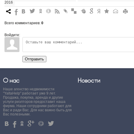
2016
7
%
4
3
.
+
0
*
#
"
&
6
Q
P
R
Всего комментариев
:
0
Войдите:
Отправить
О нас
Новости
Наше агенство недвижимости
"YaltaHelp" работает уже 9 лет.
Продажа, покупка, аренда и другие
услуги риэлторов предоставит наша
фирма. Наши сотрудники работают для
Вас и ради Вас. Для нас важно быть для
Вас полезными.
4
%
.
'
+
3