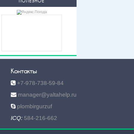
ПОЛЕЗНОЕ
Контакты
+7-978-738-59-84
manager@yaltahelp.ru
plombirgurzuf
ICQ:
584-216-662