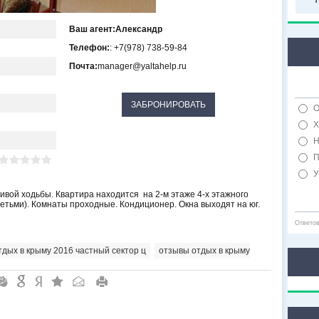
Ваш агент:
Александр
Телефон:
: +7(978) 738-59-84
Почта:
manager@yaltahelp.ru
О
Х
Н
П
У
ливой ходьбы. Квартира находится
на 2-м этаже 4-х этажного
 детьми). Комнаты проходные. Кондиционер. Окна выходят на юг.
Ответо
тдых в крыму 2016 частный сектор ц
,
отзывы отдых в крыму
"
&
6
Q
P
R