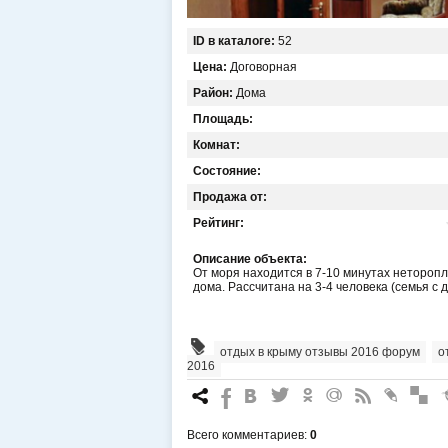
ID в каталоге:
52
Цена:
Договорная
Район:
Дома
Площадь:
Комнат:
Состояние:
Продажа от:
Рейтинг:
Описание объекта:
От моря находится в 7-10 минутах нетороп
дома. Рассчитана на 3-4 человека (семья с
отдых в крыму отзывы 2016 форум
,
о
2016
7
%
4
3
.
+
0
*
#
Всего комментариев
:
0