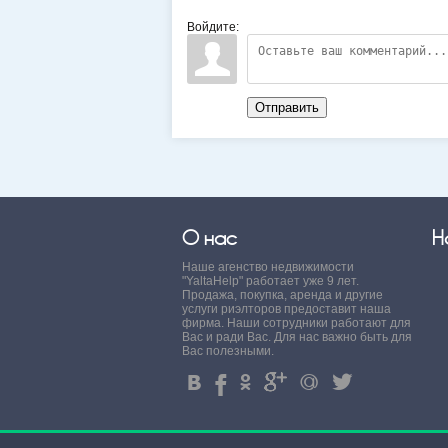
Войдите:
Отправить
О нас
Н
Наше агенство недвижимости
"YaltaHelp" работает уже 9 лет.
Продажа, покупка, аренда и другие
услуги риэлторов предоставит наша
фирма. Наши сотрудники работают для
Вас и ради Вас. Для нас важно быть для
Вас полезными.
4
%
.
'
+
3