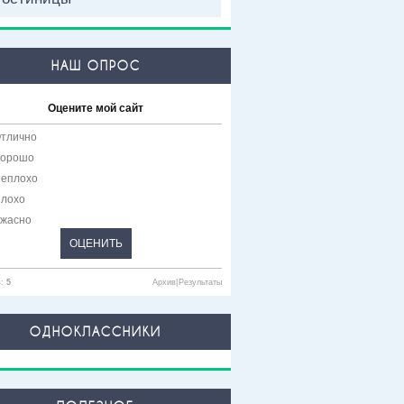
НАШ ОПРОС
Оцените мой сайт
тлично
орошо
еплохо
лохо
жасно
в:
5
Архив
|
Результаты
ОДНОКЛАССНИКИ