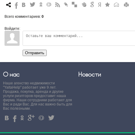
7
%
4
3
.
+
0
*
#
"
&
6
Q
P
R
Всего комментариев
:
0
Войдите:
Отправить
О нас
Новости
Наше агенство недвижимости
"YaltaHelp" работает уже 9 лет.
Продажа, покупка, аренда и другие
услуги риэлторов предоставит наша
фирма. Наши сотрудники работают для
Вас и ради Вас. Для нас важно быть для
Вас полезными.
4
%
.
'
+
3