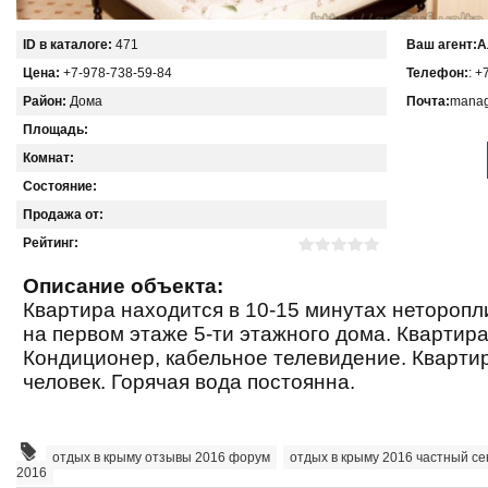
ID в каталоге:
471
Ваш агент:
А
Цена:
+7-978-738-59-84
Телефон:
: +
Район:
Дома
Почта:
manag
Площадь:
Комнат:
Состояние:
Продажа от:
Рейтинг:
Описание объекта:
Квартира находится в 10-15 минутах неторопл
на первом этаже 5-ти этажного дома. Квартира
Кондиционер, кабельное телевидение. Квартир
человек. Горячая вода постоянна.
отдых в крыму отзывы 2016 форум
,
отдых в крыму 2016 частный се
2016