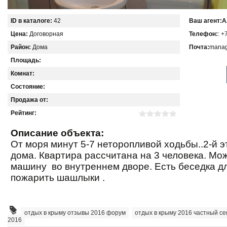
ID в каталоге:
42
Ваш агент:
А
Цена:
Договорная
Телефон:
: +
Район:
Дома
Почта:
manag
Площадь:
Комнат:
Состояние:
Продажа от:
Рейтинг:
Описание объекта:
От моря минут 5-7 неторопливой ходьбы..2-й э
дома. Квартира рассчитана на 3 человека. Мо
машину
во внутреннем дворе. Есть беседка д
пожарить шашлыки .
отдых в крыму отзывы 2016 форум
,
отдых в крыму 2016 частный се
2016