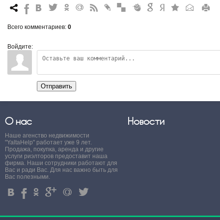
7
%
4
3
.
+
0
*
#
"
&
6
Q
P
R
Всего комментариев
:
0
Войдите:
Отправить
О нас
Новости
Наше агенство недвижимости
"YaltaHelp" работает уже 9 лет.
Продажа, покупка, аренда и другие
услуги риэлторов предоставит наша
фирма. Наши сотрудники работают для
Вас и ради Вас. Для нас важно быть для
Вас полезными.
4
%
.
'
+
3