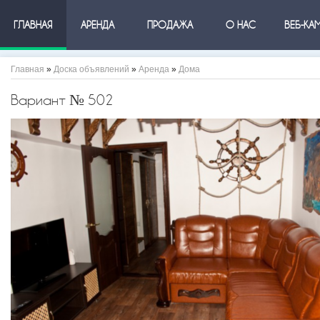
ГЛАВНАЯ
АРЕНДА
ПРОДАЖА
О НАС
ВЕБ-КА
Главная
»
Доска объявлений
»
Аренда
»
Дома
Вариант № 502