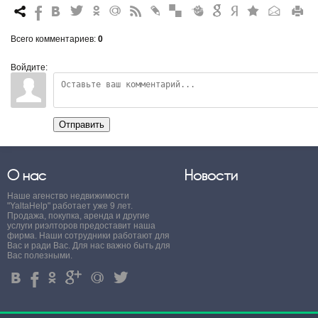
7
%
4
3
.
+
0
*
#
"
&
6
Q
P
R
Всего комментариев
:
0
Войдите:
Отправить
О нас
Новости
Наше агенство недвижимости
"YaltaHelp" работает уже 9 лет.
Продажа, покупка, аренда и другие
услуги риэлторов предоставит наша
фирма. Наши сотрудники работают для
Вас и ради Вас. Для нас важно быть для
Вас полезными.
4
%
.
'
+
3