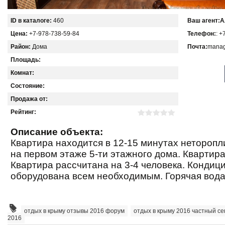
ID в каталоге:
460
Ваш агент:
А
Цена:
+7-978-738-59-84
Телефон:
: +
Район:
Дома
Почта:
manag
Площадь:
Комнат:
Состояние:
Продажа от:
Рейтинг:
Описание объекта:
Квартира находится в 12-15 минутах неторопл
на первом этаже 5-ти этажного дома. Квартира
Квартира рассчитана на 3-4 человека. Кондици
оборудована всем необходимым. Горячая вода
отдых в крыму отзывы 2016 форум
,
отдых в крыму 2016 частный се
2016