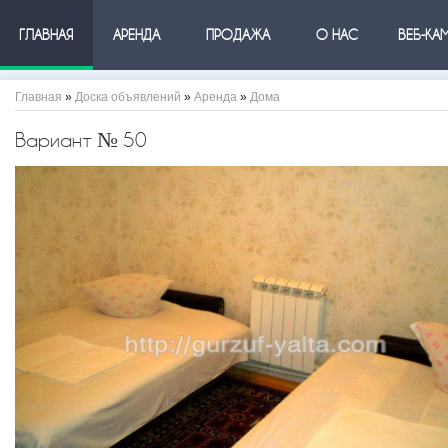
ГЛАВНАЯ
АРЕНДА
ПРОДАЖА
О НАС
ВЕБ-КА
Главная
»
Доска объявлений
»
Аренда
»
Дома
Вариант № 50