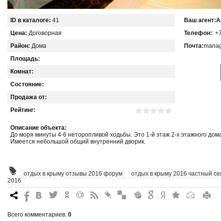
ID в каталоге:
41
Ваш агент:
А
Цена:
Договорная
Телефон:
: +
Район:
Дома
Почта:
manag
Площадь:
Комнат:
Состояние:
Продажа от:
Рейтинг:
Описание объекта:
До моря минуты 4-6 неторопливой ходьбы. Это 1-й этаж 2-х этажного дома
Имеется небольшой общий внутренний дворик.
отдых в крыму отзывы 2016 форум
,
отдых в крыму 2016 частный се
2016
7
%
4
3
.
+
0
*
#
"
&
6
Q
P
R
Всего комментариев
:
0