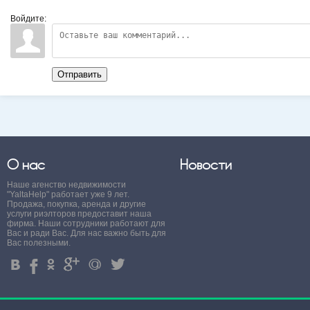
Войдите:
Отправить
О нас
Новости
Наше агенство недвижимости
"YaltaHelp" работает уже 9 лет.
Продажа, покупка, аренда и другие
услуги риэлторов предоставит наша
фирма. Наши сотрудники работают для
Вас и ради Вас. Для нас важно быть для
Вас полезными.
4
%
.
'
+
3