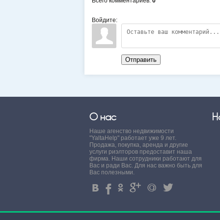
Всего комментариев
:
0
Войдите:
Отправить
О нас
Н
Наше агенство недвижимости
"YaltaHelp" работает уже 9 лет.
Продажа, покупка, аренда и другие
услуги риэлторов предоставит наша
фирма. Наши сотрудники работают для
Вас и ради Вас. Для нас важно быть для
Вас полезными.
4
%
.
'
+
3