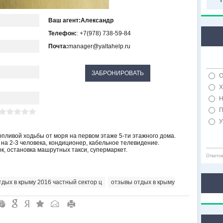
Ваш агент:
Александр
Телефон:
: +7(978) 738-59-84
Почта:
manager@yaltahelp.ru
О
Х
Н
П
У
пливой ходьбы от моря на первом этаже 5-ти этажного дома.
 на 2-3 человека, кондиционер, кабельное телевидение.
к, остановка машрутных такси, супермаркет.
Ответо
тдых в крыму 2016 частный сектор ц
,
отзывы отдых в крыму
"
&
6
Q
P
R