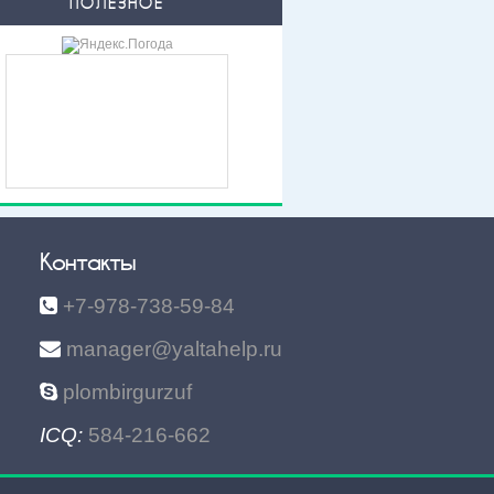
ПОЛЕЗНОЕ
Контакты
+7-978-738-59-84
manager@yaltahelp.ru
plombirgurzuf
ICQ:
584-216-662