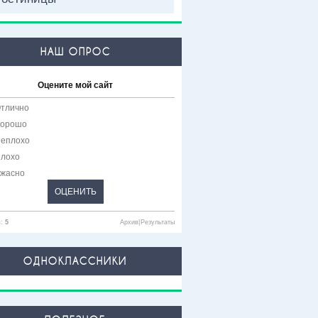
НАШ ОПРОС
Оцените мой сайт
тлично
орошо
еплохо
лохо
жасно
в:
5
Архив
|
Результаты
ОДНОКЛАССНИКИ