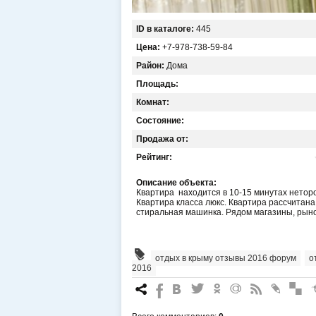
ID в каталоге:
445
Цена:
+7-978-738-59-84
Район:
Дома
Площадь:
Комнат:
Состояние:
Продажа от:
Рейтинг:
Описание объекта:
Квартира находится в 10-15 минутах неторо
Квартира класса люкс. Квартира рассчитана
стиральная машинка. Рядом магазины, рыно
отдых в крыму отзывы 2016 форум
,
о
2016
7
%
4
3
.
+
0
*
#