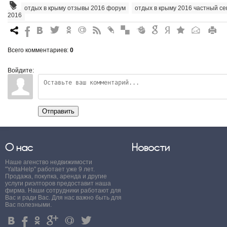
отдых в крыму отзывы 2016 форум
,
отдых в крыму 2016 частный се
2016
7
%
4
3
.
+
0
*
#
"
&
6
Q
P
R
Всего комментариев
:
0
Войдите:
Отправить
О нас
Новости
Наше агенство недвижимости
"YaltaHelp" работает уже 9 лет.
Продажа, покупка, аренда и другие
услуги риэлторов предоставит наша
фирма. Наши сотрудники работают для
Вас и ради Вас. Для нас важно быть для
Вас полезными.
4
%
.
'
+
3