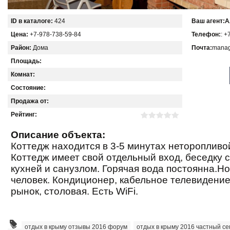
ID в каталоге:
424
Ваш агент:
А
Цена:
+7-978-738-59-84
Телефон:
: +
Район:
Дома
Почта:
manag
Площадь:
Комнат:
Состояние:
Продажа от:
Рейтинг:
Описание объекта:
Коттедж находится в 3-5 минутах неторопливо
Коттедж имеет свой отдельный вход, беседку 
кухней и санузлом. Горячая вода постоянна.Но
человек. Кондиционер, кабельное телевидение
рынок, столовая. Есть WiFi.
отдых в крыму отзывы 2016 форум
,
отдых в крыму 2016 частный се