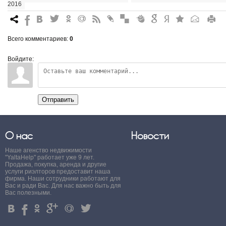
2016
7
%
4
3
.
+
0
*
#
"
&
6
Q
P
R
Всего комментариев
:
0
Войдите:
Отправить
О нас
Новости
Наше агенство недвижимости
"YaltaHelp" работает уже 9 лет.
Продажа, покупка, аренда и другие
услуги риэлторов предоставит наша
фирма. Наши сотрудники работают для
Вас и ради Вас. Для нас важно быть для
Вас полезными.
4
%
.
'
+
3