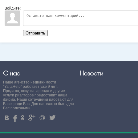
Войдите:
Отправить
О нас
Новости
Наше агенство недвижимости
"YaltaHelp" работает уже 9 лет.
Продажа, покупка, аренда и другие
услуги риэлторов предоставит наша
фирма. Наши сотрудники работают для
Вас и ради Вас. Для нас важно быть для
Вас полезными.
4
%
.
'
+
3