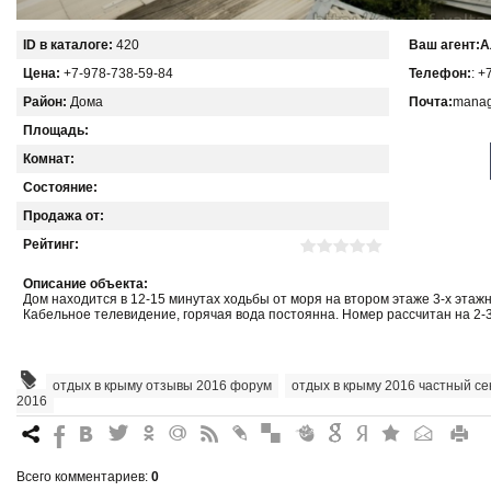
ID в каталоге:
420
Ваш агент:
А
Цена:
+7-978-738-59-84
Телефон:
: +
Район:
Дома
Почта:
manag
Площадь:
Комнат:
Состояние:
Продажа от:
Рейтинг:
Описание объекта:
Дом находится в 12-15 минутах ходьбы от моря на втором этаже 3-х этаж
Кабельное телевидение, горячая вода постоянна. Номер рассчитан на 2-3
отдых в крыму отзывы 2016 форум
,
отдых в крыму 2016 частный се
2016
7
%
4
3
.
+
0
*
#
"
&
6
Q
P
R
Всего комментариев
:
0