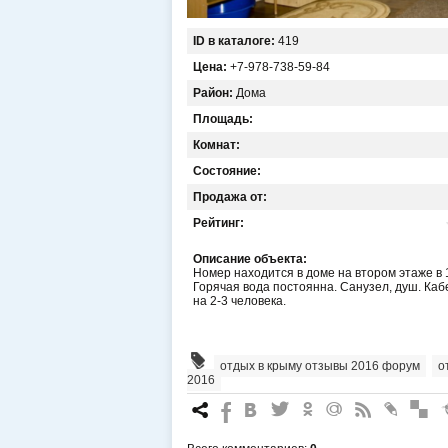
ID в каталоге:
419
Цена:
+7-978-738-59-84
Район:
Дома
Площадь:
Комнат:
Состояние:
Продажа от:
Рейтинг:
Описание объекта:
Номер находится в доме на втором этаже в 
Горячая вода постоянна. Санузел, душ. Ка
на 2-3 человека.
отдых в крыму отзывы 2016 форум
,
о
2016
7
%
4
3
.
+
0
*
#