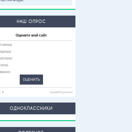
НАШ ОПРОС
Оцените мой сайт
тлично
орошо
еплохо
лохо
жасно
в:
5
Архив
|
Результаты
ОДНОКЛАССНИКИ