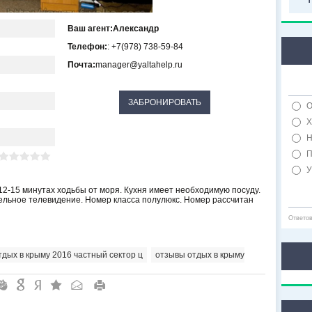
Ваш агент:
Александр
Телефон:
: +7(978) 738-59-84
Почта:
manager@yaltahelp.ru
О
Х
Н
П
У
12-15 минутах ходьбы от моря. Кухня имеет необходимую посуду.
бельное телевидение. Номер класса полулюкс. Номер рассчитан
Ответо
тдых в крыму 2016 частный сектор ц
,
отзывы отдых в крыму
"
&
6
Q
P
R