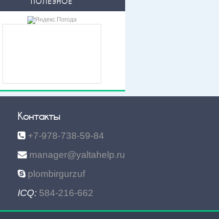
ПОЛЕЗНОЕ
Контакты
+7-978-738-59-84
manager@yaltahelp.ru
plombirgurzuf
ICQ:
584-216-662