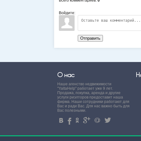
Всего комментариев
:
0
Войдите:
Отправить
О нас
Н
Наше агенство недвижимости
"YaltaHelp" работает уже 9 лет.
Продажа, покупка, аренда и другие
услуги риэлторов предоставит наша
фирма. Наши сотрудники работают для
Вас и ради Вас. Для нас важно быть для
Вас полезными.
4
%
.
'
+
3