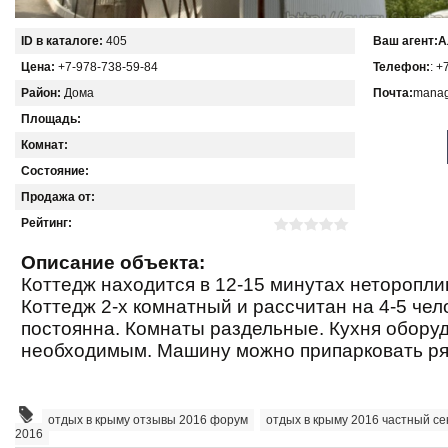
ID в каталоге:
405
Ваш агент:
А
Цена:
+7-978-738-59-84
Телефон:
: +
Район:
Дома
Почта:
manag
Площадь:
Комнат:
Состояние:
Продажа от:
Рейтинг:
Описание объекта:
Коттедж находится в 12-15 минутах неторопли
Коттедж 2-х комнатный и рассчитан на 4-5 чел
постоянна. Комнаты раздельные. Кухня обору
необходимым. Машину можно припарковать ря
отдых в крыму отзывы 2016 форум
,
отдых в крыму 2016 частный се
2016