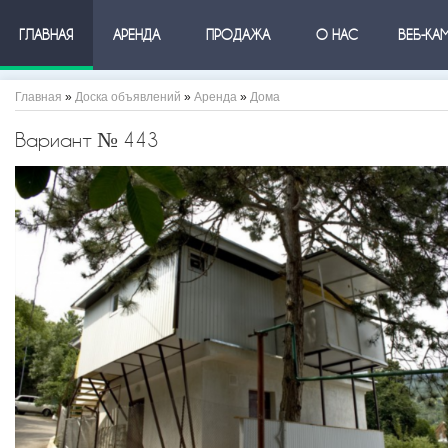
ГЛАВНАЯ
АРЕНДА
ПРОДАЖА
О НАС
ВЕБ-КА
Главная
»
Доска объявлений
»
Аренда
»
Дома
Вариант № 443