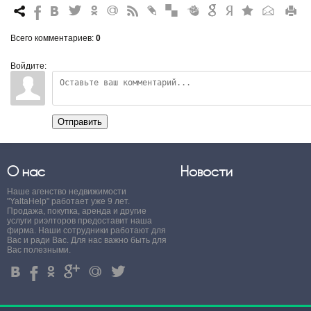
7
%
4
3
.
+
0
*
#
"
&
6
Q
P
R
Всего комментариев
:
0
Войдите:
Отправить
О нас
Новости
Наше агенство недвижимости
"YaltaHelp" работает уже 9 лет.
Продажа, покупка, аренда и другие
услуги риэлторов предоставит наша
фирма. Наши сотрудники работают для
Вас и ради Вас. Для нас важно быть для
Вас полезными.
4
%
.
'
+
3