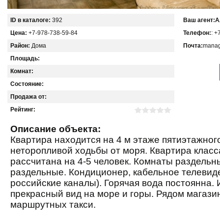
ID в каталоге:
392
Ваш агент:
А
Цена:
+7-978-738-59-84
Телефон:
: +
Район:
Дома
Почта:
manag
Площадь:
Комнат:
Состояние:
Продажа от:
Рейтинг:
Описание объекта:
Квартира находится на 4 м этаже пятиэтажног
неторопливой ходьбы от моря. Квартира класс
рассчитана на 4-5 человек. Комнаты раздельн
раздельные. Кондиционер, кабельное телевиде
российские каналы). Горячая вода постоянна. 
прекрасный вид на море и горы. Рядом магази
маршрутных такси.