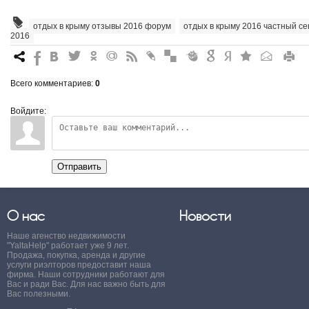
отдых в крыму отзывы 2016 форум
,
отдых в крыму 2016 частный се
2016
7
%
4
3
.
+
0
*
#
"
&
6
Q
P
R
Всего комментариев
:
0
Войдите:
Отправить
О нас
Новости
Наше агенство недвижимости
"YaltaHelp" работает уже 9 лет.
Продажа, покупка, аренда и другие
услуги риэлторов предоставит наша
фирма. Наши сотрудники работают для
Вас и ради Вас. Для нас важно быть для
Вас полезными.