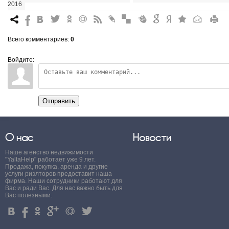
2016
7
%
4
3
.
+
0
*
#
"
&
6
Q
P
R
Всего комментариев
:
0
Войдите:
Отправить
О нас
Новости
Наше агенство недвижимости
"YaltaHelp" работает уже 9 лет.
Продажа, покупка, аренда и другие
услуги риэлторов предоставит наша
фирма. Наши сотрудники работают для
Вас и ради Вас. Для нас важно быть для
Вас полезными.
4
%
.
'
+
3