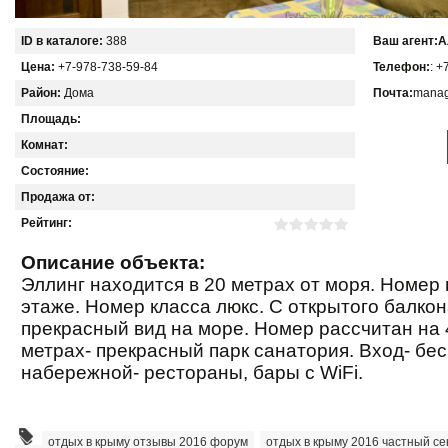
ID в каталоге:
388
Ваш агент:
А
Цена:
+7-978-738-59-84
Телефон:
: +
Район:
Дома
Почта:
manag
Площадь:
Комнат:
Состояние:
Продажа от:
Рейтинг:
Описание объекта:
Эллинг находится в 20 метрах от моря. Номер
этаже. Номер класса люкс. С открытого балко
прекрасный вид на море. Номер рассчитан на 4
метрах- прекрасный парк санатория. Вход- бе
набережной- рестораны, бары с WiFi.
отдых в крыму отзывы 2016 форум
,
отдых в крыму 2016 частный се