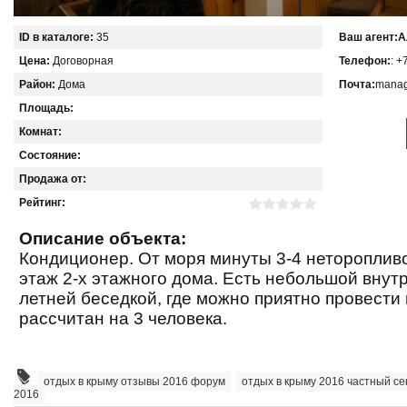
ID в каталоге:
35
Ваш агент:
А
Цена:
Договорная
Телефон:
: +
Район:
Дома
Почта:
manag
Площадь:
Комнат:
Состояние:
Продажа от:
Рейтинг:
Описание объекта:
Кондиционер. От моря минуты 3-4 неторопливо
этаж 2-х этажного дома. Есть небольшой внут
летней беседкой, где можно приятно провести
рассчитан на 3 человека.
отдых в крыму отзывы 2016 форум
,
отдых в крыму 2016 частный се
2016