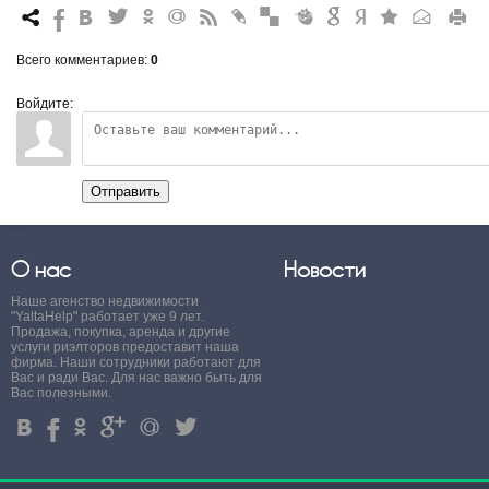
7
%
4
3
.
+
0
*
#
"
&
6
Q
P
R
Всего комментариев
:
0
Войдите:
Отправить
О нас
Новости
Наше агенство недвижимости
"YaltaHelp" работает уже 9 лет.
Продажа, покупка, аренда и другие
услуги риэлторов предоставит наша
фирма. Наши сотрудники работают для
Вас и ради Вас. Для нас важно быть для
Вас полезными.
4
%
.
'
+
3