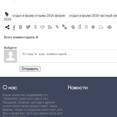
отдых в крыму отзывы 2016 форум
,
отдых в крыму 2016 частный се
2016
7
%
4
3
.
+
0
*
#
"
&
6
Q
P
R
Всего комментариев
:
0
Войдите:
Отправить
О нас
Новости
Наше агенство недвижимости
"YaltaHelp" работает уже 9 лет.
Продажа, покупка, аренда и другие
услуги риэлторов предоставит наша
фирма. Наши сотрудники работают для
Вас и ради Вас. Для нас важно быть для