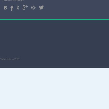
Вас полезными.
4
%
.
'
+
3
YaltaHelp © 2026