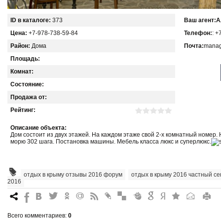
ID в каталоге:
373
Ваш агент:
А
Цена:
+7-978-738-59-84
Телефон:
: +
Район:
Дома
Почта:
manag
Площадь:
Комнат:
Состояние:
Продажа от:
Рейтинг:
Описание объекта:
Дом состоит из двух этажей. На каждом этаже свой 2-х комнатный номер. 
морю 302 шага. Постановка машины. Мебель класса люкс и суперлюкс.
отдых в крыму отзывы 2016 форум
,
отдых в крыму 2016 частный се
2016
7
%
4
3
.
+
0
*
#
"
&
6
Q
P
R
Всего комментариев
:
0