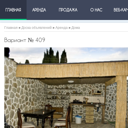
ГЛАВНАЯ
АРЕНДА
ПРОДАЖА
О НАС
ВЕБ-КА
Главная
»
Доска объявлений
»
Аренда
»
Дома
Вариант № 409