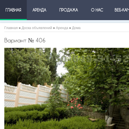
ГЛАВНАЯ
АРЕНДА
ПРОДАЖА
О НАС
ВЕБ-КА
Главная
»
Доска объявлений
»
Аренда
»
Дома
Вариант № 406