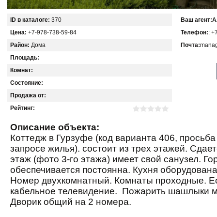
ID в каталоге:
370
Ваш агент:
А
Цена:
+7-978-738-59-84
Телефон:
: +
Район:
Дома
Почта:
manag
Площадь:
Комнат:
Состояние:
Продажа от:
Рейтинг:
Описание объекта:
Коттедж в Гурзуфе (код варианта 406, просьба
запросе жилья). состоит из трех этажей. Сдае
этаж (фото 3-го этажа) имеет свой санузел. Го
обеспечивается постоянна. Кухня оборудован
Номер двухкомнатный. Комнаты проходные. Е
кабельное телевидение. Пожарить шашлыки м
Дворик общий на 2 номера.