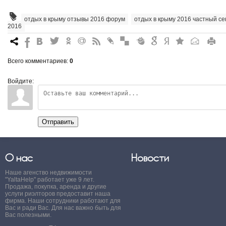
отдых в крыму отзывы 2016 форум
,
отдых в крыму 2016 частный се
2016
7
%
4
3
.
+
0
*
#
"
&
6
Q
P
R
Всего комментариев
:
0
Войдите:
Отправить
О нас
Новости
Наше агенство недвижимости
"YaltaHelp" работает уже 9 лет.
Продажа, покупка, аренда и другие
услуги риэлторов предоставит наша
фирма. Наши сотрудники работают для
Вас и ради Вас. Для нас важно быть для
Вас полезными.