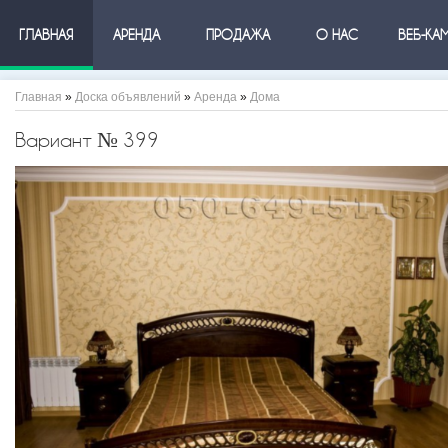
ГЛАВНАЯ
АРЕНДА
ПРОДАЖА
О НАС
ВЕБ-КА
Главная
»
Доска объявлений
»
Аренда
»
Дома
Вариант № 399