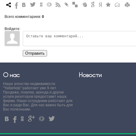
7
%
4
3
.
+
0
*
#
"
&
6
Q
P
R
Всего комментариев
:
0
Войдите:
Отправить
О нас
Новости
Наше агенство недвижимости
"YaltaHelp" работает уже 9 лет.
Продажа, покупка, аренда и другие
услуги риэлторов предоставит наша
фирма. Наши сотрудники работают для
Вас и ради Вас. Для нас важно быть для
Вас полезными.
4
%
.
'
+
3