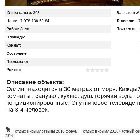
ID в каталоге:
363
Ваш агент:
А
Цена:
+7-978-738-59-84
Телефон:
: +
Район:
Дома
Почта:
manag
Площадь:
Комнат:
Состояние:
Продажа от:
Рейтинг:
Описание объекта:
Эллинг находится в 30 метрах от моря. Кажды
комнаты , санузел, кухню, душ, горячая вода 
кондиционированные. Спутниковое телевиден
на 3-4 человек.
отдых в крыму отзывы 2016 форум
,
отдых в крыму 2016 частный се
2016