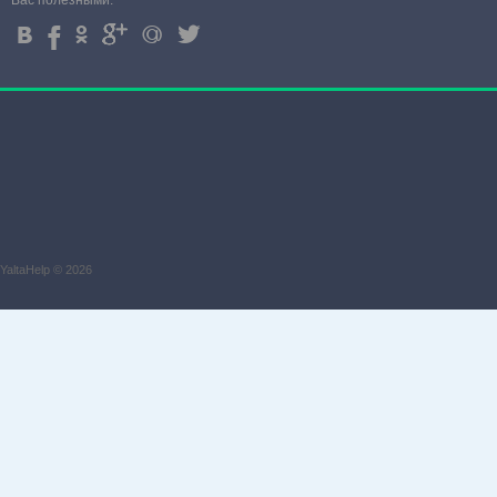
Вас полезными.
4
%
.
'
+
3
YaltaHelp © 2026