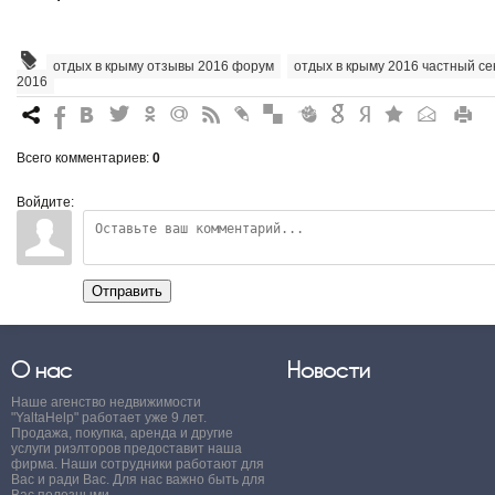
отдых в крыму отзывы 2016 форум
,
отдых в крыму 2016 частный се
2016
7
%
4
3
.
+
0
*
#
"
&
6
Q
P
R
Всего комментариев
:
0
Войдите:
Отправить
О нас
Новости
Наше агенство недвижимости
"YaltaHelp" работает уже 9 лет.
Продажа, покупка, аренда и другие
услуги риэлторов предоставит наша
фирма. Наши сотрудники работают для
Вас и ради Вас. Для нас важно быть для