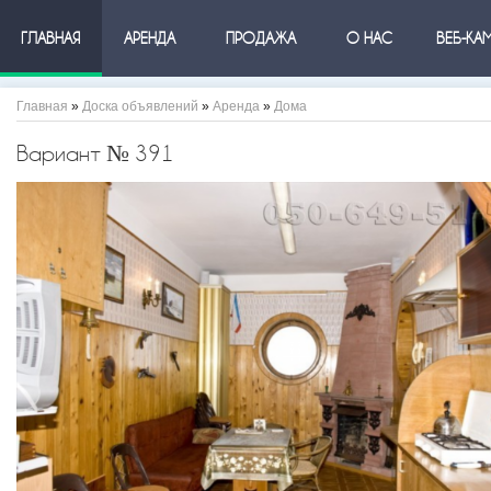
ГЛАВНАЯ
АРЕНДА
ПРОДАЖА
О НАС
ВЕБ-КА
Главная
»
Доска объявлений
»
Аренда
»
Дома
Вариант № 391