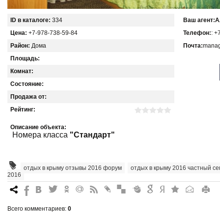
ID в каталоге:
334
Ваш агент:
А
Цена:
+7-978-738-59-84
Телефон:
: +
Район:
Дома
Почта:
manag
Площадь:
Комнат:
Состояние:
Продажа от:
Рейтинг:
Описание объекта:
Номера класса
"Стандарт"
отдых в крыму отзывы 2016 форум
,
отдых в крыму 2016 частный се
2016
7
%
4
3
.
+
0
*
#
"
&
6
Q
P
R
Всего комментариев
:
0