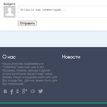
Войдите:
Отправить
О нас
Новости
Наше агенство недвижимости
"YaltaHelp" работает уже 9 лет.
Продажа, покупка, аренда и другие
услуги риэлторов предоставит наша
фирма. Наши сотрудники работают для
Вас и ради Вас. Для нас важно быть для
Вас полезными.
4
%
.
'
+
3