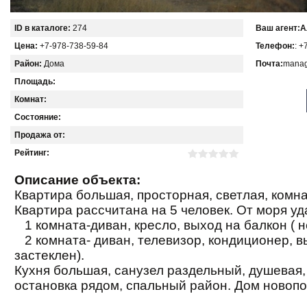
ID в каталоге:
274
Ваш агент:
А
Цена:
+7-978-738-59-84
Телефон:
: +
Район:
Дома
Почта:
manag
Площадь:
Комнат:
Состояние:
Продажа от:
Рейтинг:
Описание объекта:
Квартира большая, просторная, светлая, комн
Квартира рассчитана на 5 человек. От моря уд
1 комната-диван, кресло, выход на балкон ( 
2 комната- диван, телевизор, кондиционер, в
застеклен).
Кухня большая, санузел раздельный, душевая,
остановка рядом, спальный район. Дом новоп