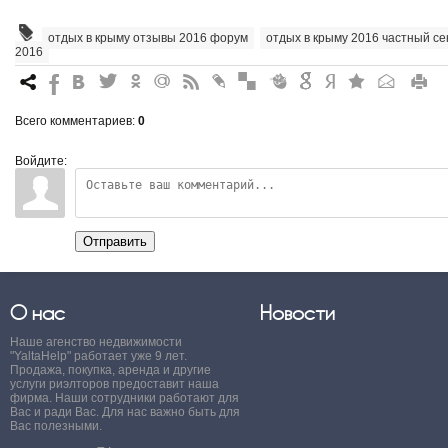
отдых в крыму отзывы 2016 форум
,
отдых в крыму 2016 частный се
2016
7
%
4
3
.
+
0
*
#
"
&
6
Q
P
R
Всего комментариев
:
0
Войдите:
Отправить
О нас
Новости
Наше агенство недвижимости
"YaltaHelp" работает уже 9 лет.
Продажа, покупка, аренда и другие
услуги риэлторов предоставит наша
фирма. Наши сотрудники работают для
Вас и ради Вас. Для нас важно быть для
Вас полезными.