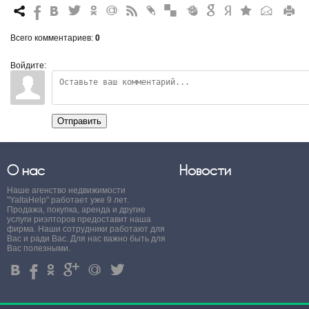
7
%
4
3
.
+
0
*
#
"
&
6
Q
P
R
Всего комментариев
:
0
Войдите:
Отправить
О нас
Новости
Наше агенство недвижимости
"YaltaHelp" работает уже 9 лет.
Продажа, покупка, аренда и другие
услуги риэлторов предоставит наша
фирма. Наши сотрудники работают для
Вас и ради Вас. Для нас важно быть для
Вас полезными.
4
%
.
'
+
3