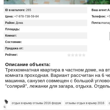
ID в каталоге:
265
Ваш агент:
А
Цена:
+7-978-738-59-84
Телефон:
: +
Район:
Дома
Почта:
manag
Площадь:
Комнат:
Состояние:
Продажа от:
Рейтинг:
Описание объекта:
Трехкомнатная квартира в частном доме, на в
комната проходная. Вариант рассчитан на 6 ч
машинка, санузел совмещен с большой углово
"солярий", лежанки для загара, отдыха. Отдел
отдых в крыму отзывы 2016 форум
,
отзывы отдых в крыму 2016
,
ц