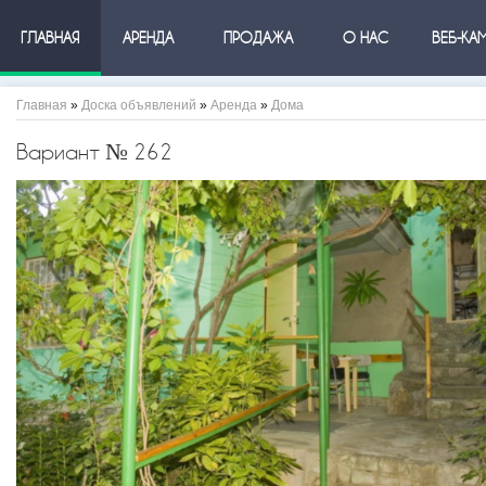
ГЛАВНАЯ
АРЕНДА
ПРОДАЖА
О НАС
ВЕБ-КА
Главная
»
Доска объявлений
»
Аренда
»
Дома
Вариант № 262