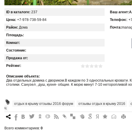
ID в каталоге:
237
Ваш агент:
А
Цена:
+7-978-738-59-84
Телефон:
: +
Район:
Дома
Почта:
manag
Площадь:
Комнат:
Состояние:
Продажа от:
Рейтинг:
Описание объекта:
Два отдельных домика с двориком.В каждом по 3 односпальных кровати. 
столики. Санузел , душ, кухня- общие. К морю минут 7-10 неторопливой х
отдых в крыму отзывы 2016 форум
,
отзывы отдых в крыму 2016
,
ц
7
%
4
3
.
+
0
*
#
"
&
6
Q
P
R
Всего комментариев
:
0