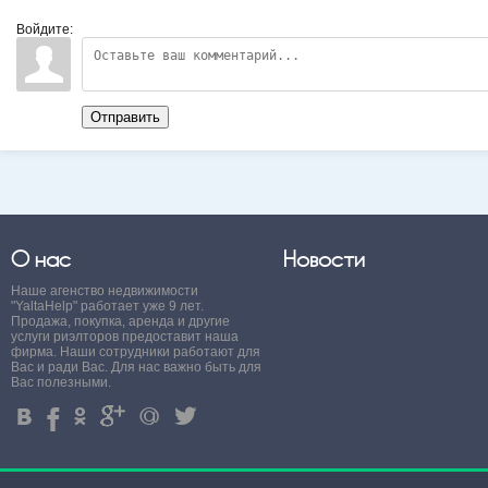
Войдите:
Отправить
О нас
Новости
Наше агенство недвижимости
"YaltaHelp" работает уже 9 лет.
Продажа, покупка, аренда и другие
услуги риэлторов предоставит наша
фирма. Наши сотрудники работают для
Вас и ради Вас. Для нас важно быть для
Вас полезными.
4
%
.
'
+
3