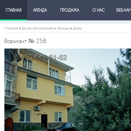
ГЛАВНАЯ
АРЕНДА
ПРОДАЖА
О НАС
ВЕБ-КА
Главная
»
Доска объявлений
»
Аренда
»
Дома
Вариант № 258