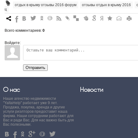
отдых в крыму отзывы 2016 форум
,
отзывы отдых в крыму 2016
,
ц
7
%
4
3
.
+
0
*
#
"
&
6
Q
P
R
Всего комментариев
:
0
Войдите:
Отправить
О нас
Новости
Наше агенство недвижимости
"YaltaHelp" работает уже 9 лет.
Продажа, покупка, аренда и другие
услуги риэлторов предоставит наша
фирма. Наши сотрудники работают для
Вас и ради Вас. Для нас важно быть для
Вас полезными.
4
%
.
'
+
3