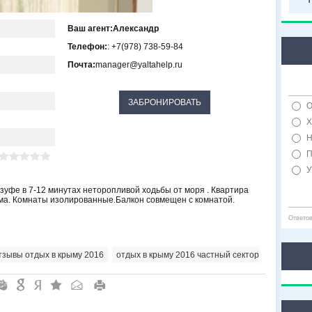
Ваш агент:
Александр
Телефон:
: +7(978) 738-59-84
Почта:
manager@yaltahelp.ru
О
Х
Н
П
У
зуфе в 7-12 минутах неторопливой ходьбы от моря . Квартира
ома. Комнаты изолированные.Балкон совмещен с комнатой.
Ответо
тзывы отдых в крыму 2016
,
отдых в крыму 2016 частный сектор
"
&
6
Q
P
R