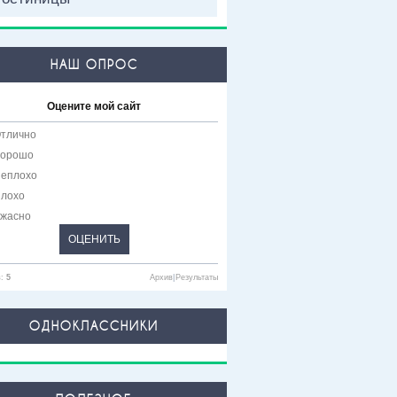
НАШ ОПРОС
Оцените мой сайт
тлично
орошо
еплохо
лохо
жасно
в:
5
Архив
|
Результаты
ОДНОКЛАССНИКИ