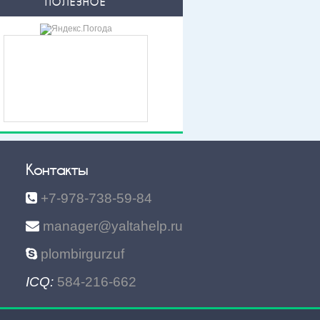
ПОЛЕЗНОЕ
Контакты
+7-978-738-59-84
manager@yaltahelp.ru
plombirgurzuf
ICQ:
584-216-662