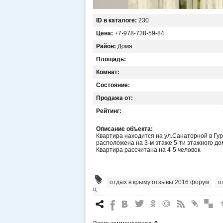
ID в каталоге:
230
Цена:
+7-978-738-59-84
Район:
Дома
Площадь:
Комнат:
Состояние:
Продажа от:
Рейтинг:
Описание объекта:
Квартира находится на ул.Санаторной в Гур
расположена на 3-м этаже 5-ти этажного д
Квартира рассчитана на 4-5 человек.
отдых в крыму отзывы 2016 форум
,
о
ц
7
%
4
3
.
+
0
*
#