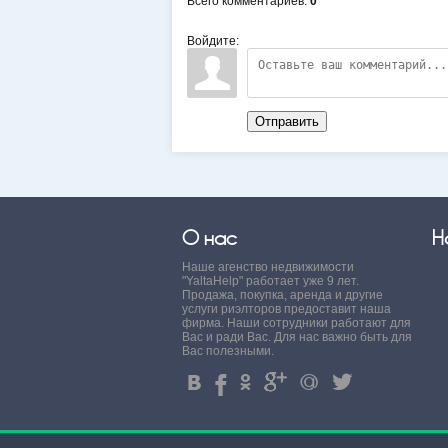
Всего комментариев
:
0
Войдите:
Отправить
О нас
Н
Наше агенство недвижимости
"YaltaHelp" работает уже 9 лет.
Продажа, покупка, аренда и другие
услуги риэлторов предоставит наша
фирма. Наши сотрудники работают для
Вас и ради Вас. Для нас важно быть для
Вас полезными.
4
%
.
'
+
3