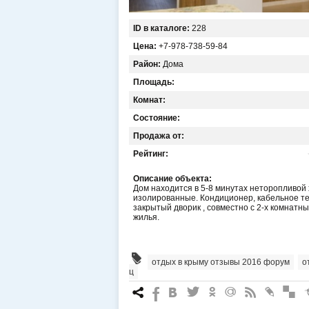
ID в каталоге:
228
Цена:
+7-978-738-59-84
Район:
Дома
Площадь:
Комнат:
Состояние:
Продажа от:
Рейтинг:
Описание объекта:
Дом находится в 5-8 минутах неторопливой 
изолированные. Кондиционер, кабельное те
закрытый дворик , совместно с 2-х комнат
жилья.
отдых в крыму отзывы 2016 форум
,
о
ц
7
%
4
3
.
+
0
*
#