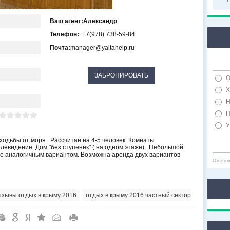
Ваш агент:
Александр
Телефон:
: +7(978) 738-59-84
Почта:
manager@yaltahelp.ru
О
Х
Н
П
У
ходьбы от моря . Рассчитан на 4-5 человек. Комнаты
левидение. Дом "без ступенек" ( на одном этаже). Небольшой
ные аналогичным вариантом. Возможна аренда двух вариантов
Ответо
тзывы отдых в крыму 2016
,
отдых в крыму 2016 частный сектор
"
&
6
Q
P
R