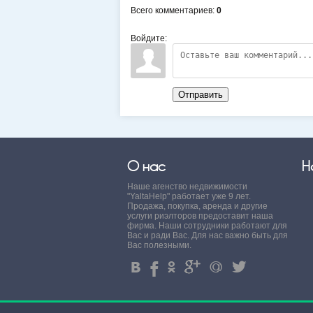
Всего комментариев
:
0
Войдите:
Отправить
О нас
Н
Наше агенство недвижимости
"YaltaHelp" работает уже 9 лет.
Продажа, покупка, аренда и другие
услуги риэлторов предоставит наша
фирма. Наши сотрудники работают для
Вас и ради Вас. Для нас важно быть для
Вас полезными.
4
%
.
'
+
3