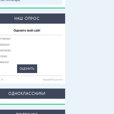
НАШ ОПРОС
Оцените мой сайт
тлично
орошо
еплохо
лохо
жасно
в:
5
Архив
|
Результаты
ОДНОКЛАССНИКИ