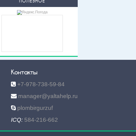
ПОЛЕЗНОЕ
Контакты
+7-978-738-59-84
manager@yaltahelp.ru
plombirgurzuf
ICQ:
584-216-662