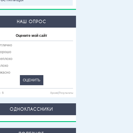
НАШ ОПРОС
Оцените мой сайт
тлично
орошо
еплохо
лохо
жасно
в:
5
Архив
|
Результаты
ОДНОКЛАССНИКИ