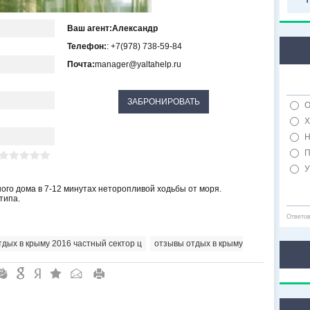
Ваш агент:
Александр
Телефон:
: +7(978) 738-59-84
Почта:
manager@yaltahelp.ru
О
Х
Н
П
У
ного дома в 7-12 минутах неторопливой ходьбы от моря.
типа.
Ответо
тдых в крыму 2016 частный сектор ц
,
отзывы отдых в крыму
"
&
6
Q
P
R