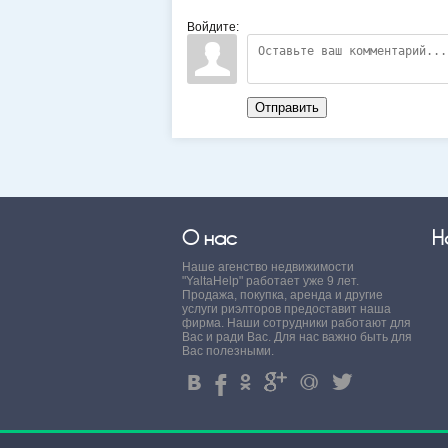
Войдите:
Отправить
О нас
Н
Наше агенство недвижимости
"YaltaHelp" работает уже 9 лет.
Продажа, покупка, аренда и другие
услуги риэлторов предоставит наша
фирма. Наши сотрудники работают для
Вас и ради Вас. Для нас важно быть для
Вас полезными.
4
%
.
'
+
3