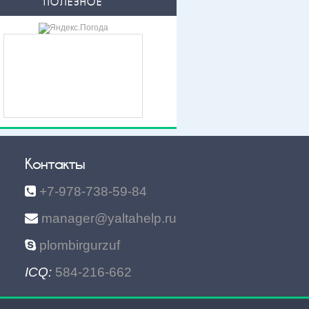
ПОЛЕЗНОЕ
Контакты
+7-978-738-59-84
manager@yaltahelp.ru
plombirgurzuf
ICQ:
584-216-662