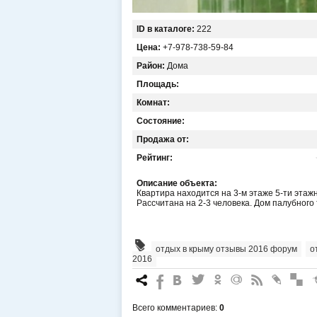
ID в каталоге:
222
Цена:
+7-978-738-59-84
Район:
Дома
Площадь:
Комнат:
Состояние:
Продажа от:
Рейтинг:
Описание объекта:
Квартира находится на 3-м этаже 5-ти этаж
Рассчитана на 2-3 человека. Дом палубного 
отдых в крыму отзывы 2016 форум
,
о
2016
7
%
4
3
.
+
0
*
#
Всего комментариев
:
0