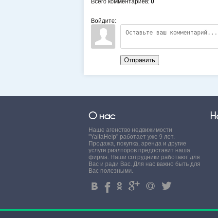
Всего комментариев
:
0
Войдите:
Отправить
О нас
Н
Наше агенство недвижимости
"YaltaHelp" работает уже 9 лет.
Продажа, покупка, аренда и другие
услуги риэлторов предоставит наша
фирма. Наши сотрудники работают для
Вас и ради Вас. Для нас важно быть для
Вас полезными.
4
%
.
'
+
3