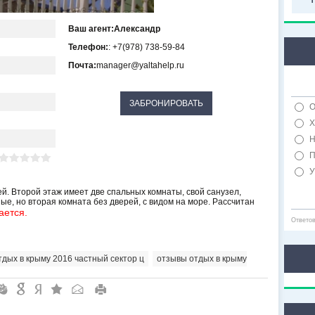
Ваш агент:
Александр
Телефон:
: +7(978) 738-59-84
Почта:
manager@yaltahelp.ru
О
Х
Н
П
У
ей. Второй этаж имеет две спальных комнаты, свой санузел,
ые, но вторая комната без дверей, с видом на море. Рассчитан
ается.
Ответо
тдых в крыму 2016 частный сектор ц
,
отзывы отдых в крыму
"
&
6
Q
P
R