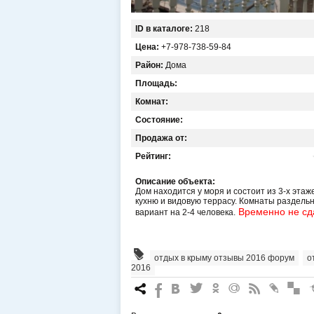
ID в каталоге:
218
Цена:
+7-978-738-59-84
Район:
Дома
Площадь:
Комнат:
Состояние:
Продажа от:
Рейтинг:
Описание объекта:
Дом находится у моря и состоит из 3-х этаж
кухню и видовую террасу. Комнаты раздельн
Временно не сд
вариант на 2-4 человека.
отдых в крыму отзывы 2016 форум
,
о
2016
7
%
4
3
.
+
0
*
#