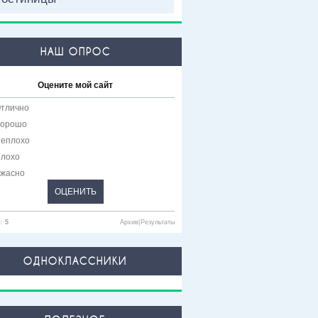
НАШ ОПРОС
Оцените мой сайт
тлично
орошо
еплохо
лохо
жасно
в:
5
Архив
|
Результаты
ОДНОКЛАССНИКИ