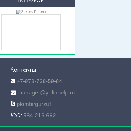
ПОЛЕЗНОЕ
Контакты
+7-978-738-59-84
manager@yaltahelp.ru
plombirgurzuf
ICQ:
584-216-662