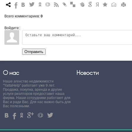
7
%
4
3
.
+
0
*
#
"
&
6
Q
P
R
Всего комментариев
:
0
Войдите:
Отправить
О нас
Новости
Наше агенство недвижимости
"YaltaHelp" работает уже 9 лет.
Продажа, покупка, аренда и другие
услуги риэлторов предоставит наша
фирма. Наши сотрудники работают для
Вас и ради Вас. Для нас важно быть для
Вас полезными.
4
%
.
'
+
3