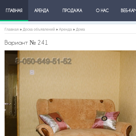
ГЛАВНАЯ
АРЕНДА
ПРОДАЖА
О НАС
ВЕБ-КА
Главная
»
Доска объявлений
»
Аренда
»
Дома
Вариант № 241