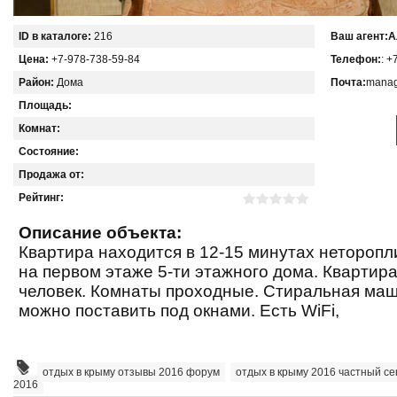
ID в каталоге:
216
Ваш агент:
А
Цена:
+7-978-738-59-84
Телефон:
: +
Район:
Дома
Почта:
manag
Площадь:
Комнат:
Состояние:
Продажа от:
Рейтинг:
Описание объекта:
Квартира находится в 12-15 минутах неторопл
на первом этаже 5-ти этажного дома. Квартира
человек. Комнаты проходные. Стиральная ма
можно поставить под окнами. Есть WiFi,
отдых в крыму отзывы 2016 форум
,
отдых в крыму 2016 частный се
2016