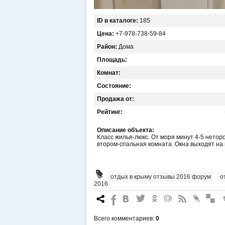
ID в каталоге:
185
Цена:
+7-978-738-59-84
Район:
Дома
Площадь:
Комнат:
Состояние:
Продажа от:
Рейтинг:
Описание объекта:
Класс жилья-люкс. От моря минут 4-5 нетор
втором-спальная комната .Окна выходят на 
отдых в крыму отзывы 2016 форум
,
о
2016
7
%
4
3
.
+
0
*
#
Всего комментариев
:
0