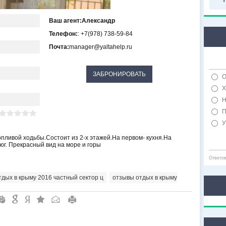
Ваш агент:
Александр
Телефон:
: +7(978) 738-59-84
Почта:
manager@yaltahelp.ru
О
Х
Н
П
У
опливой ходьбы.Состоит из 2-х этажей.На первом- кухня.На
юг. Прекрасный вид на море и горы
Ответо
тдых в крыму 2016 частный сектор ц
,
отзывы отдых в крыму
"
&
6
Q
P
R