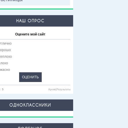
НАШ ОПРОС
Оцените мой сайт
тлично
орошо
еплохо
лохо
жасно
в:
5
Архив
|
Результаты
ОДНОКЛАССНИКИ