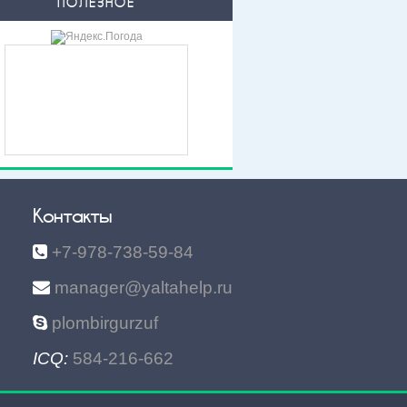
ПОЛЕЗНОЕ
Контакты
+7-978-738-59-84
manager@yaltahelp.ru
plombirgurzuf
ICQ:
584-216-662