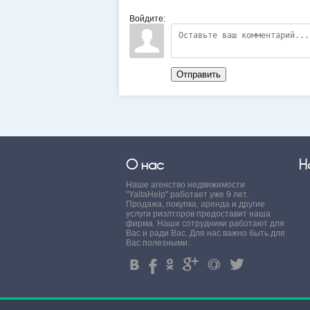
Войдите:
Отправить
О нас
Н
Наше агенство недвижимости
"YaltaHelp" работает уже 9 лет.
Продажа, покупка, аренда и другие
услуги риэлторов предоставит наша
фирма. Наши сотрудники работают для
Вас и ради Вас. Для нас важно быть для
Вас полезными.
4
%
.
'
+
3