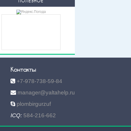
ПОЛЕЗНОЕ
Контакты
+7-978-738-59-84
manager@yaltahelp.ru
plombirgurzuf
ICQ:
584-216-662