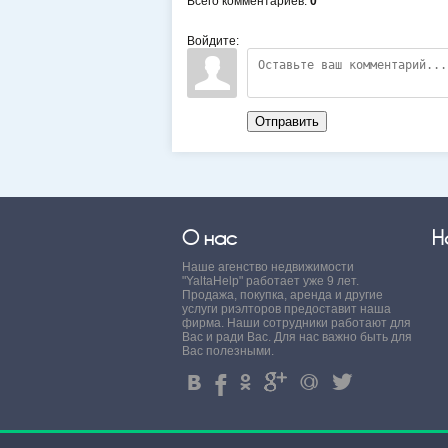
Всего комментариев
:
0
Войдите:
Отправить
О нас
Н
Наше агенство недвижимости
"YaltaHelp" работает уже 9 лет.
Продажа, покупка, аренда и другие
услуги риэлторов предоставит наша
фирма. Наши сотрудники работают для
Вас и ради Вас. Для нас важно быть для
Вас полезными.
4
%
.
'
+
3