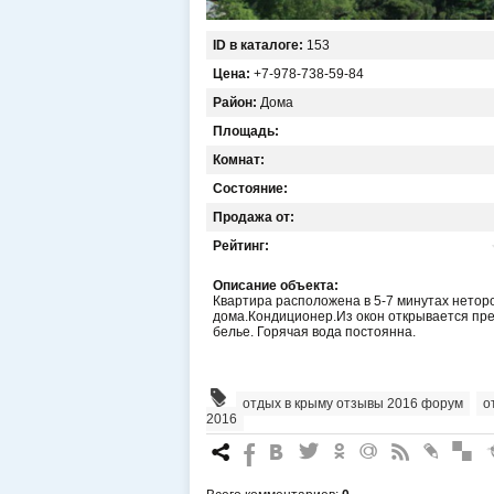
ID в каталоге:
153
Цена:
+7-978-738-59-84
Район:
Дома
Площадь:
Комнат:
Состояние:
Продажа от:
Рейтинг:
Описание объекта:
Квартира расположена в 5-7 минутах неторо
дома.Кондиционер.Из окон открывается прекр
белье. Горячая вода постоянна.
отдых в крыму отзывы 2016 форум
,
о
2016
7
%
4
3
.
+
0
*
#