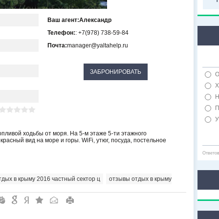
Ваш агент:
Александр
Телефон:
: +7(978) 738-59-84
Почта:
manager@yaltahelp.ru
О
Х
Н
П
У
пливой ходьбы от моря. На 5-м этаже 5-ти этажного
асный вид на море и горы. WiFi, утюг, посуда, постельное
Ответо
тдых в крыму 2016 частный сектор ц
,
отзывы отдых в крыму
"
&
6
Q
P
R