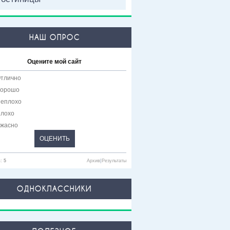
НАШ ОПРОС
Оцените мой сайт
тлично
орошо
еплохо
лохо
жасно
в:
5
Архив
|
Результаты
ОДНОКЛАССНИКИ