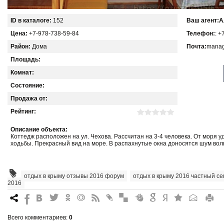
ID в каталоге:
152
Ваш агент:
А
Цена:
+7-978-738-59-84
Телефон:
: +
Район:
Дома
Почта:
manag
Площадь:
Комнат:
Состояние:
Продажа от:
Рейтинг:
Описание объекта:
Коттедж расположен на ул. Чехова. Рассчитан на 3-4 человека. От моря 
ходьбы. Прекрасный вид на море. В распахнутые окна доносятся шум волн
отдых в крыму отзывы 2016 форум
,
отдых в крыму 2016 частный се
2016
7
%
4
3
.
+
0
*
#
"
&
6
Q
P
R
Всего комментариев
:
0