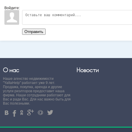
Войдите:
Отправить
О нас
Новости
Наше агенство недвижимости
"YaltaHelp" работает уже 9 лет.
Продажа, покупка, аренда и другие
услуги риэлторов предоставит наша
фирма. Наши сотрудники работают для
Вас и ради Вас. Для нас важно быть для
Вас полезными.
4
%
.
'
+
3