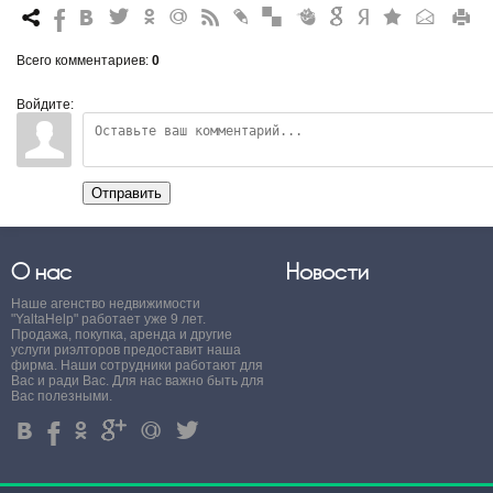
7
%
4
3
.
+
0
*
#
"
&
6
Q
P
R
Всего комментариев
:
0
Войдите:
Отправить
О нас
Новости
Наше агенство недвижимости
"YaltaHelp" работает уже 9 лет.
Продажа, покупка, аренда и другие
услуги риэлторов предоставит наша
фирма. Наши сотрудники работают для
Вас и ради Вас. Для нас важно быть для
Вас полезными.
4
%
.
'
+
3