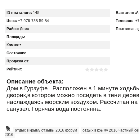
ID в каталоге:
145
Ваш агент:
А
Цена:
+7-978-738-59-84
Телефон:
: +
Район:
Дома
Почта:
manag
Площадь:
Комнат:
Состояние:
Продажа от:
Рейтинг:
Описание объекта:
Дом в Гурзуфе . Расположен в 1 минуте ходьбы
дворик,в котором можно посидеть в тени дерев
наслаждаясь морским воздухом. Рассчитан на 2
санузел. Горячая вода постоянна.
отдых в крыму отзывы 2016 форум
,
отдых в крыму 2016 частный се
2016