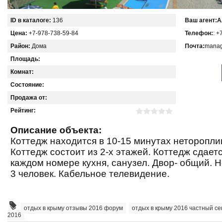
ID в каталоге:
136
Ваш агент:
А
Цена:
+7-978-738-59-84
Телефон:
: +
Район:
Дома
Почта:
manag
Площадь:
Комнат:
Состояние:
Продажа от:
Рейтинг:
Описание объекта:
Коттедж находится в 10-15 минутах неторопли
Коттедж состоит из 2-х этажей. Коттедж сдает
каждом номере кухня, санузел. Двор- общий. Н
3 человек. Кабельное телевидение.
отдых в крыму отзывы 2016 форум
,
отдых в крыму 2016 частный се
2016