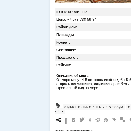
ID в каталоге:
113
Цена:
+7-978-738-59-84
Район:
Дома
Площадь:
Комнат:
Состояние:
Продажа от:
Рейтинг:
Описание объекта:
От моря минут 4-5 неторопливой ходьбы.5-й 
стиральная машинка, кондиционер, кабельн
Прекрасный вид на море.
отдых в крыму отзывы 2016 форум
,
о
2016
7
%
4
3
.
+
0
*
#