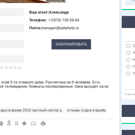
Ваш агент:
Александр
Телефон:
: +7(978) 738-59-84
Почта:
manager@yaltahelp.ru
О
Х
Н
П
У
этаж 5-ти этажного дома. Рассчитана на 6 человека. Есть
ое телевидение. Комнаты изолированные. Окна выходят на юг.
Ответо
тдых в крыму 2016 частный сектор ц
,
отзывы отдых в крыму
"
&
6
Q
P
R