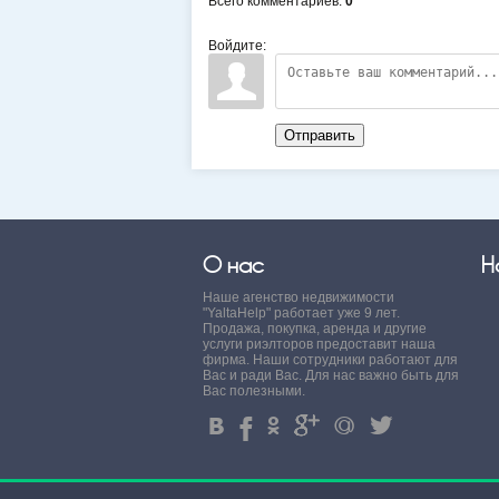
Всего комментариев
:
0
Войдите:
Отправить
О нас
Н
Наше агенство недвижимости
"YaltaHelp" работает уже 9 лет.
Продажа, покупка, аренда и другие
услуги риэлторов предоставит наша
фирма. Наши сотрудники работают для
Вас и ради Вас. Для нас важно быть для
Вас полезными.
4
%
.
'
+
3