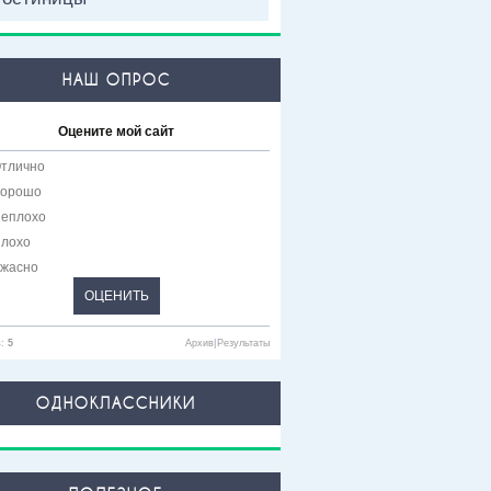
НАШ ОПРОС
Оцените мой сайт
тлично
орошо
еплохо
лохо
жасно
в:
5
Архив
|
Результаты
ОДНОКЛАССНИКИ