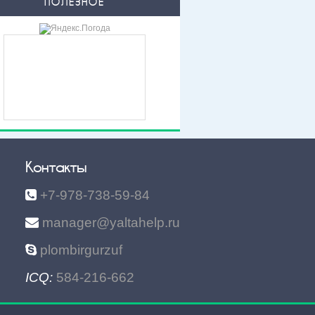
ПОЛЕЗНОЕ
Контакты
+7-978-738-59-84
manager@yaltahelp.ru
plombirgurzuf
ICQ:
584-216-662