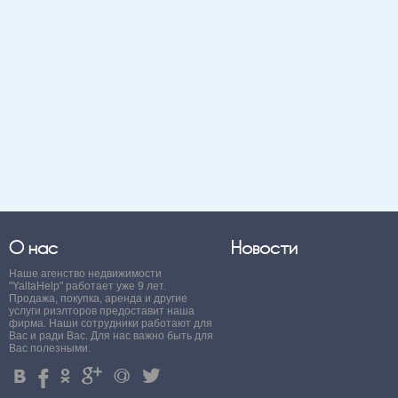
О нас
Новости
Наше агенство недвижимости
"YaltaHelp" работает уже 9 лет.
Продажа, покупка, аренда и другие
услуги риэлторов предоставит наша
фирма. Наши сотрудники работают для
Вас и ради Вас. Для нас важно быть для
Вас полезными.
4
%
.
'
+
3