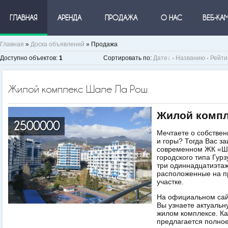
ГЛАВНАЯ
АРЕНДА
ПРОДАЖА
О НАС
ВЕБ-КА
Главная
»
Доска объявлений
» Продажа
Доступно объектов
:
1
Сортировать по
:
Дате
·
Названию
·
Рейти
Жилой комплекс Шале Ла Рош
Жилой компл
2500000
Мечтаете о собствен
и горы? Тогда Вас з
современном ЖК «Ша
городского типа Гур
три одиннадцатиэтаж
расположенные на п
участке.
На официальном са
Вы узнаете актуаль
жилом комплексе. К
предлагается полно